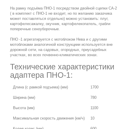
На рамку подъёма ПНО-1 посредством двойной сцепки СА-2
( в комплект с ПНО-1 не входит, но по желанию заказчика
может поставляться отдельно) можно установить: плуг,
картофелесажалку, окучник, картофелекопатель, грабли
поперечные сеноуборочные.
ПНО -1 агрегатируется с мотоблоком Нева и с другими
мотоблоками аналогичной конструкциии используется вне
дорожной сети, на садовых, огородных, приусадебных
участках, во всех почвенно-климатических зонах.
Технические характеристики
адаптера ПНО-1:
Длина (с рамкой подъема) (мм)
1700
Ширина (мм)
780
Высота (мм)
1100
Максимальная скорость движения (км/ч)
10
Колея колес (мм)
600