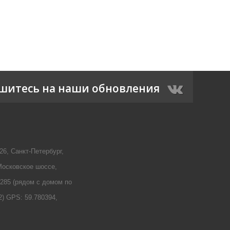
шитесь на наши обновления
, Санкт-Петербург,
Московское шоссе,
 285 (рядом с домом по
2) GPS: 59.780394,