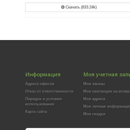
Скачать (833.24k)
Информация
Моя учетная зап
Адреса офисов
Мои заказы
Отказ от ответственности
Мои квитанции на возвр
Порядок и условия
Мои адреса
использования
Моя личная информаци
Карта сайта
Мои скидки