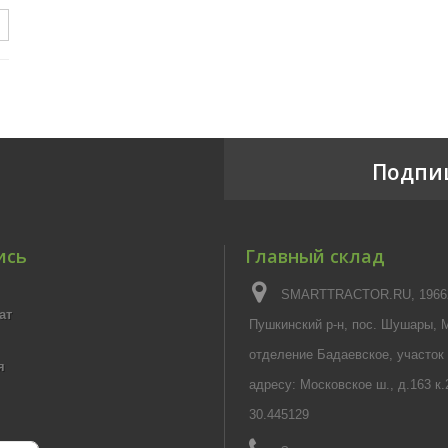
Подпи
ись
Главный склад
SMARTTRACTOR.RU, 196626
ат
Пушкинский р-н, пос. Шушары, 
отделение Бадаевское, участок
я
адресу: Московское ш., д.163 к.
30.445129