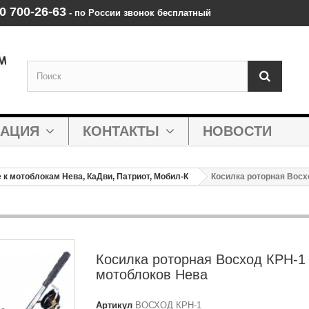
0 700‑26‑63
‑ по России звонок бесплатный
МАЦИЯ
КОНТАКТЫ
НОВОСТИ
к мотоблокам Нева, КаДви, Патриот, Мобил-К
Косилка роторная Восх
Косилка роторная Восход КРН-1
мотоблоков Нева
Артикул
ВОСХОД КРН-1