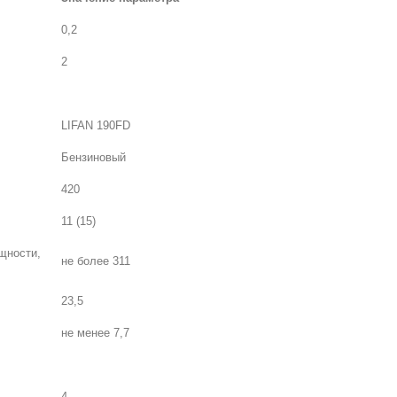
0,2
2
LIFAN
190FD
Бензиновый
420
11 (15)
щности,
не более 311
23,5
не менее 7,7
4