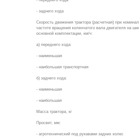
- заднего хода
Скорость движения трактора (расчетная) при номина
частоте вращения коленчатого вала двигателя на ши
основной комплектации, км/ч:
а) переднего хода:
- наименьшая
- наибольшая транспортная
б) заднего хода:
- наименьшая
- наибольшая
Масса трактора, кг
Просвет, мм:
- агротехнический под рукавами задних колес