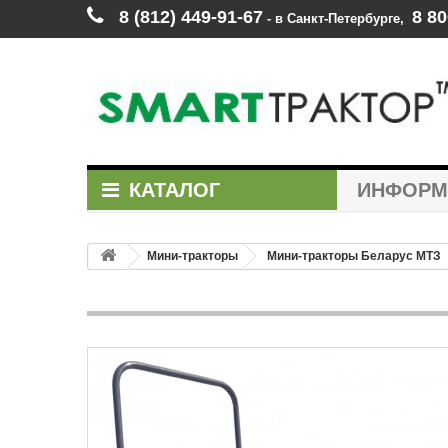
8 (812) 449‑91‑67
8 80
‑ в Санкт‑Петербурге
,
КАТАЛОГ
ИНФОР
Мини-тракторы
Мини-тракторы Беларус МТЗ