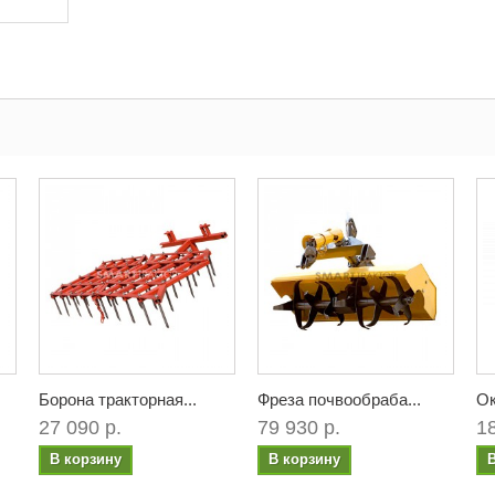
Борона тракторная...
Фреза почвообраба...
Ок
27 090 р.
79 930 р.
18
В корзину
В корзину