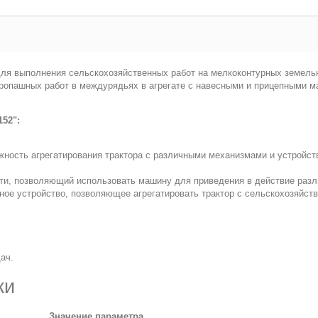
для выполнения сельскохозяйственных работ на мелкоконтурных земель
 пропашных работ в междурядьях в агрегате с навесными и прицепными 
52":
ность агрегатирования трактора с различными механизмами и устройст
ти, позволяющий использовать машину для приведения в действие разл
ное устройство, позволяющее агрегатировать трактор с сельскохозяйс
ач.
ки
Значение параметра