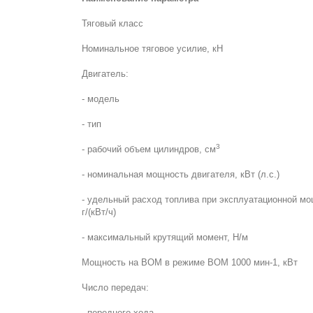
Тяговый класс
Номинальное тяговое усилие, кН
Двигатель:
- модель
- тип
3
- рабочий объем цилиндров, см
- номинальная мощность двигателя, кВт (л.с.)
- удельный расход топлива при эксплуатационной мо
г/(кВт/ч)
- максимальный крутящий момент, Н/м
Мощность на ВОМ в режиме ВОМ 1000 мин-1, кВт
Число передач:
- переднего хода