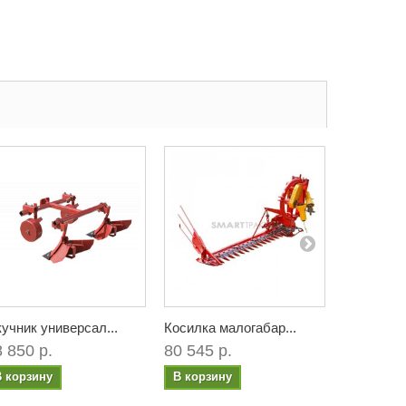
учник универсал...
Косилка малогабар...
Косилка р
 850 р.
80 545 р.
96 925 р
В корзину
В корзину
В корзин