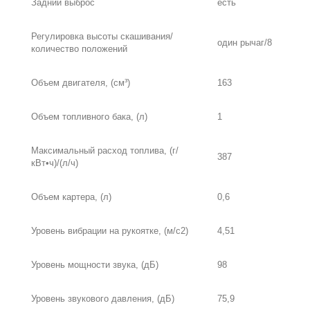
Задний выброс
есть
Регулировка высоты скашивания/
один рычаг/8
количество положений
Объем двигателя, (см³)
163
Объем топливного бака, (л)
1
Максимальный расход топлива, (г/
387
кВт•ч)/(л/ч)
Объем картера, (л)
0,6
Уровень вибрации на рукоятке, (м/с2)
4,51
Уровень мощности звука, (дБ)
98
Уровень звукового давления, (дБ)
75,9