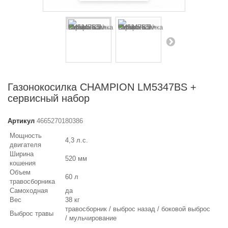
Газонокосилка CHAMPION LM5347BS +
сервисный набор
Артикул
4665270180386
Мощность
4,3 л.с.
двигателя
Ширина
520 мм
кошения
Объем
60 л
травосборника
Самоходная
да
Вес
38 кг
травосборник / выброс назад / боковой выброс
Выброс травы
/ мульчирование