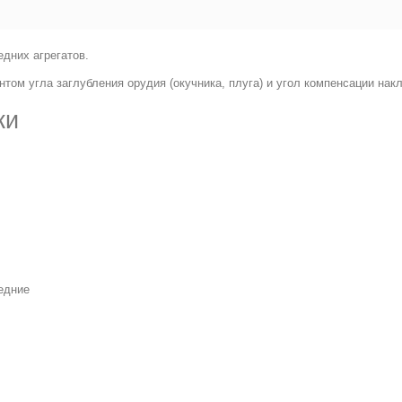
едних агрегатов.
нтом угла заглубления орудия (окучника, плуга) и угол компенсации накл
ки
едние